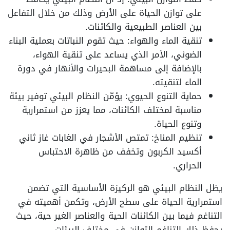
على توازن الحياة على الأرض وذلك من خلال التفاعل
بين العناصر الطبيعية والكائنات.
تنقية الماء والهواء: حيث تقوم النباتات بعملية البناء
الضوئي، الأمر الذي يساعد على تنقية الهواء،
بالإضافة إلى مساهمة البحيرات والأنهار في دورة
الماء لتنقيته.
حماية التنوع الحيوي: يؤمّن النظام البيئي توفير بيئة
مناسبة لمختلف الكائنات، مما يعزز من استمرارية
وتنوع الحياة.
تنظيم المناخ: تمتص الأشجار في الغابات غاز ثاني
أكسيد الكربون وتخفف من ظاهرة الاحتباس
الحراري.
يظل النظام البيئي هو الركيزة الأساسية التي تضمن
استمرارية الحياة على سطح الأرض، وتكمن أهميته في
التناغم فيما بين الكائنات الحية والعناصر الغير حية، حيث
يحفظ ذلك التناغم التوازن في مختلف البيئات.