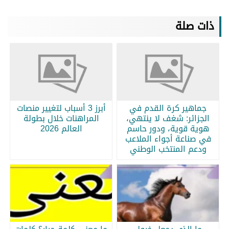
ذات صلة
جماهير كرة القدم في
أبرز 3 أسباب لتغيير منصات
الجزائر: شغف لا ينتهي،
المراهنات خلال بطولة
هوية قوية، ودور حاسم
العالم 2026
في صناعة أجواء الملاعب
ودعم المنتخب الوطني