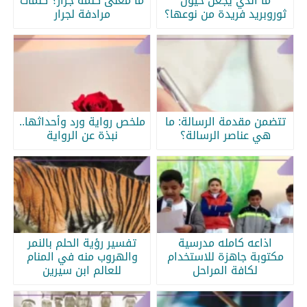
ما الذي يجعل خيول
ما معنى كلمة جرار؟ كلمات
ثوروبريد فريدة من نوعها؟
مرادفة لجرار
تتضمن مقدمة الرسالة: ما
ملخص رواية ورد وأحداثها..
هي عناصر الرسالة؟
نبذة عن الرواية
اذاعه كامله مدرسية
تفسير رؤية الحلم بالنمر
مكتوبة جاهزة للاستخدام
والهروب منه في المنام
لكافة المراحل
للعالم ابن سيرين