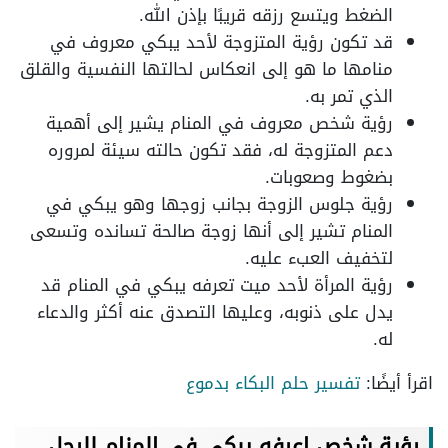
الضغط ويتسع رزقه قريبًا بإذن الله.
قد تكون رؤية المتزوجة لأحد يبكي معروف في
منامها ما هو إلى انعكاس لحالتها النفسية والقلق
الذي تمر به.
رؤية شخص معروف في المنام يشير إلى أهمية
دعم المتزوجة له، فقد تكون حالته سيئة لمروره
بضغوط وصعوبات.
رؤية جلوس الزوجة بجانب زوجها وهو يبكي في
المنام تشير إلى أنها زوجة صالحة تسانده وتسعى
لتخفيف العبء عليه.
رؤية المرأة لأحد ميت تعرفه يبكي في المنام قد
يدل على ذنوبه، وعليها التصدق عنه أكثر والدعاء
له.
اقرأ أيضًا:
تفسير حلم البكاء بدموع
رؤية شخص اعرفه يبكي في المنام للرجل