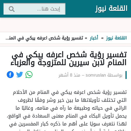
القلعة نيوز
القلعة نيوز
»
أخبار
»
تفسير رؤية شخص اعرفه يبكي في المنام لابن سيرين للمتزوجة والعزباء
تفسير رؤية شخص اعرفه يبكي في
المنام لابن سيرين للمتزوجة والعزباء
بواسطة
somruslan
–
منذ 8 أشهر
تفسير رؤية شخص اعرفه يبكي في المنام من الأحلام
التي تختلف تأويلاتها ما بين خير وشر وفقًا لظروف
الرائي في حياته وطبيعة ما رآه في منامه، وغالبًا ما
يحمل تأويل البكاء في المنام معنى السعادة في الواقع،
لهذا نتعرف سويًا على أهم ما ذكره كبار المفسرين في