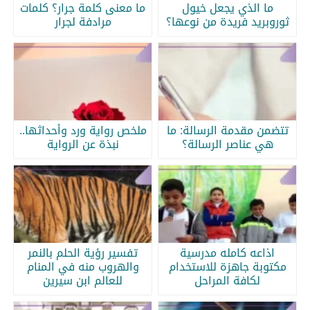
ما الذي يجعل خيول
ما معنى كلمة جرار؟ كلمات
ثوروبريد فريدة من نوعها؟
مرادفة لجرار
تتضمن مقدمة الرسالة: ما
ملخص رواية ورد وأحداثها..
هي عناصر الرسالة؟
نبذة عن الرواية
اذاعه كامله مدرسية
تفسير رؤية الحلم بالنمر
مكتوبة جاهزة للاستخدام
والهروب منه في المنام
لكافة المراحل
للعالم ابن سيرين