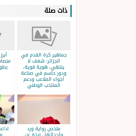
ذات صلة
جماهير كرة القدم في
الجزائر: شغف لا
منصات
ينتهي، هوية قوية،
بطولة
ودور حاسم في صناعة
أجواء الملاعب ودعم
المنتخب الوطني
ملخص رواية ورد
اذاع
وأحداثها.. نبذة عن
م