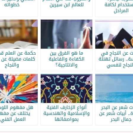
ستخدام لكافة
للعالم ابن سيرين
خطواته
المراحل
ات عن النجاح في
ما هو الفرق بين
حكمة عن العلم قص
سة.. رسائل تهنئة
الكفاءة والفاعلية
كلمات مضيئة عن ا
لنجاح لنفسي
والانتاجية؟
والنجاح
ات شعر عن البحر
أنواع الزخارف الفنية
هل مفهوم اللوحة
.. أبيات شعر عن
والإسلامية والهندسية
يختلف عن مفه
جمال البحر
بمواصفاتها
العمل الفني؟