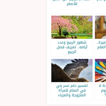
للأصغر
يرة..
شهور الربيع وعدد
لعلم
أيامه.. تعريف فصل
الربيع
 لا
تفسير حلم نسر بني
وم
في المنام للمرأة
المتزوجة والعزباء