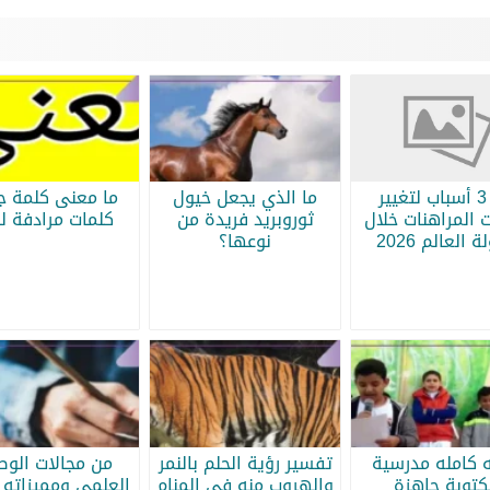
أبرز 3 أسباب لتغيير
ما الذي يجعل خيول
ما معنى كلمة جر
 المراهنات خلال
ثوروبريد فريدة من
كلمات مرادفة لج
 العالم 2026
نوعها؟
ه كامله مدرسية
تفسير رؤية الحلم بالنمر
من مجالات الو
كتوبة جاهزة
والهروب منه في المنام
العلمي ومميزاته 