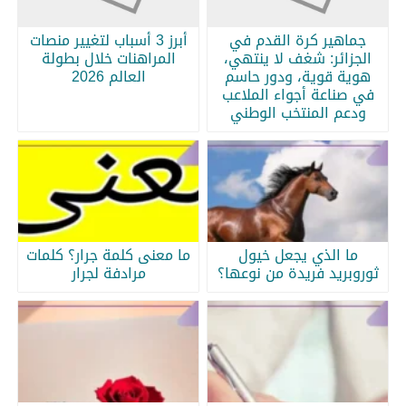
جماهير كرة القدم في
أبرز 3 أسباب لتغيير منصات
الجزائر: شغف لا ينتهي،
المراهنات خلال بطولة
هوية قوية، ودور حاسم
العالم 2026
في صناعة أجواء الملاعب
ودعم المنتخب الوطني
ما الذي يجعل خيول
ما معنى كلمة جرار؟ كلمات
ثوروبريد فريدة من نوعها؟
مرادفة لجرار