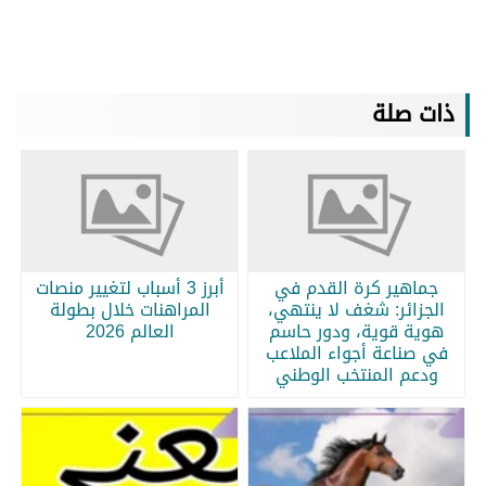
ذات صلة
جماهير كرة القدم في
أبرز 3 أسباب لتغيير منصات
الجزائر: شغف لا ينتهي،
المراهنات خلال بطولة
هوية قوية، ودور حاسم
العالم 2026
في صناعة أجواء الملاعب
ودعم المنتخب الوطني