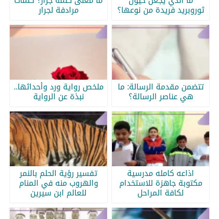
ما الذي يجعل خيول
ما معنى كلمة جرار؟ كلمات
ثوروبريد فريدة من نوعها؟
مرادفة لجرار
تتضمن مقدمة الرسالة: ما
ملخص رواية ورد وأحداثها..
هي عناصر الرسالة؟
نبذة عن الرواية
اذاعه كامله مدرسية
تفسير رؤية الحلم بالنمر
مكتوبة جاهزة للاستخدام
والهروب منه في المنام
لكافة المراحل
للعالم ابن سيرين