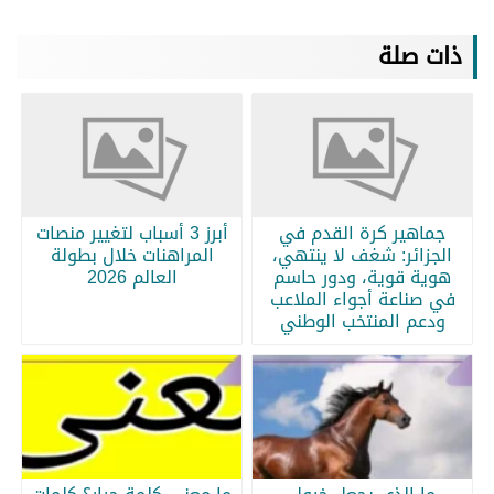
ذات صلة
جماهير كرة القدم في
أبرز 3 أسباب لتغيير منصات
الجزائر: شغف لا ينتهي،
المراهنات خلال بطولة
هوية قوية، ودور حاسم
العالم 2026
في صناعة أجواء الملاعب
ودعم المنتخب الوطني