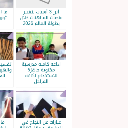
أبرز 3 أسباب لتغيير
ما ا
منصات المراهنات خلال
ثورو
بطولة العالم 2026
اذاعه كامله مدرسية
تفسير 
مكتوبة جاهزة
والهرو
للاستخدام لكافة
للع
المراحل
عبارات عن النجاح في
ما 
الدراسة.. رسائل تهنئة
الك