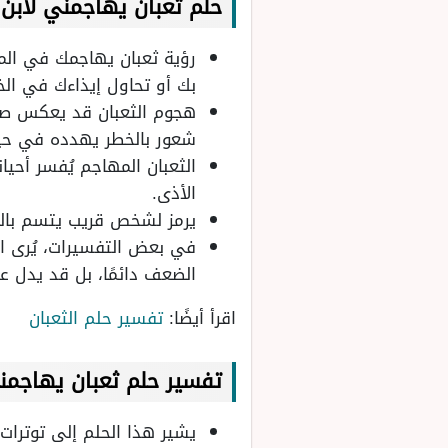
حلم ثعبان يهاجمني
لابن 
رؤية ثعبان يهاجمك في المن
بك أو تحاول إيذاءك في الخ
هجوم الثعبان قد يعكس صراع
شعور بالخطر يهدده في حيا
الثعبان المهاجم يُفسر أحيا
الأذى.
يرمز لشخص قريب يتسم بالمك
في بعض التفسيرات، يُرى ا
الضعف دائمًا، بل قد يدل ع
اقرأ أيضًا:
تفسير حلم الثعبان
تفسير
حلم ثعبان يهاجمن
يشير هذا الحلم إلى توترات