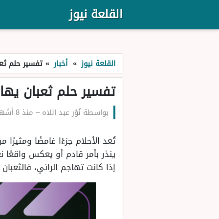
القلعة نيوز
القلعة نيوز
»
أخبار
»
تفسير حلم ثع
تفسير حلم ثعبان يها
بواسطة
نُوْر عبد اللاه
–
منذ 8 أشهر
تُعد الأحلام جزءًا غامضًا ومثيرًا
ينذر بأمر قادم أو يعكس واقعًا ن
إذا كانت تهاجم الرائي، فالثعبان 