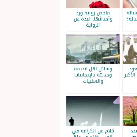
الة:
ملخص رواية ورد
الة؟
وأحداثها.. نبذة عن
الرواية
عود
وسائل نقل قديمة
الأكبر
وحديثة بالإيجابيات
والسلبيات
دد
كلام عن الكرامة في
فصل
الحب.. كلام عن عزة