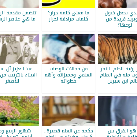
لذي يجعل خيول
ما معنى كلمة جرار؟
تتضمن مقدمة الرس
بريد فريدة من
كلمات مرادفة لجرار
ما هي عناصر الرس
نوعها؟
رؤية الحلم بالنمر
من مجالات الوصف
عبد العزيز آل س
ب منه في المنام
العلمي ومميزاته وأهم
الابناء بالترتيب من 
الم ابن سيرين
خطواته
للأصغر
هو الفرق بين
حكمة عن العلم قصيرة..
شهور الربيع وع
فاءة والفاعلية
كلمات مضيئة عن العلم
أيامه.. تعريف 