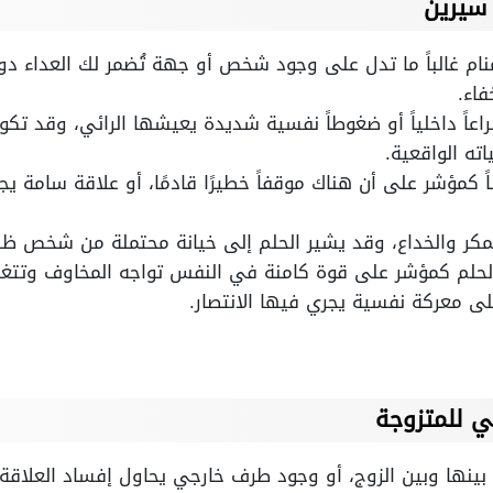
سيرين
ام غالباً ما تدل على وجود شخص أو جهة تُضمر لك العداء دو
فاء.
اً داخلياً أو ضغوطاً نفسية شديدة يعيشها الرائي، وقد تكون
ته الواقعية.
ناً كمؤشر على أن هناك موقفاً خطيرًا قادمًا، أو علاقة سامة 
ر والخداع، وقد يشير الحلم إلى خيانة محتملة من شخص ظن ال
لحلم كمؤشر على قوة كامنة في النفس تواجه المخاوف وتتغل
لى معركة نفسية يجري فيها الانتصار.
ي للمتزوجة
 بينها وبين الزوج، أو وجود طرف خارجي يحاول إفساد العلاقة.