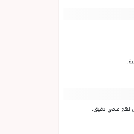
ة.
فق نهج علمي دقيق.