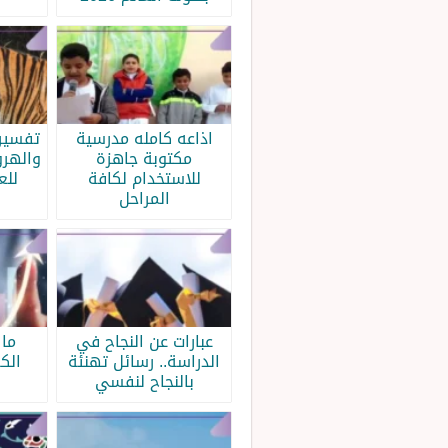
اذاعه كامله مدرسية
تفسير 
مكتوبة جاهزة
والهرو
للاستخدام لكافة
للع
المراحل
عبارات عن النجاح في
ما 
الدراسة.. رسائل تهنئة
الك
بالنجاح لنفسي