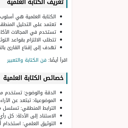
تعريف الكتابة العلمية
الكتابة العلمية هي أسلوب م
تعتمد على التحليل المنط
تستخدم في المجالات الأكادي
تتطلب الالتزام بقواعد التو
تهدف إلى إقناع القارئ بالن
اقرأ أيضًا:
فن الكتابة والتعبير
خصائص الكتابة العلمية
الدقة والوضوح: تستخدم مف
الموضوعية: تبتعد عن الآرا
الترابط المنطقي: تسلسل م
الاستناد إلى الأدلة: كل رأ
التوثيق العلمي: استخدام أساليب توثيق م