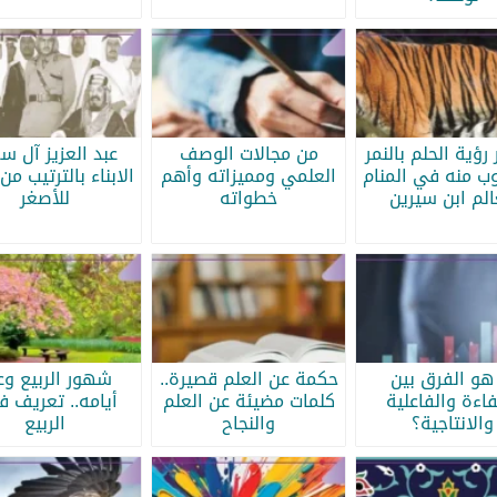
رؤية الحلم بالنمر
من مجالات الوصف
عبد العزيز آل س
ب منه في المنام
العلمي ومميزاته وأهم
الابناء بالترتيب من 
الم ابن سيرين
خطواته
للأصغر
هو الفرق بين
حكمة عن العلم قصيرة..
شهور الربيع وع
فاءة والفاعلية
كلمات مضيئة عن العلم
أيامه.. تعريف 
والانتاجية؟
والنجاح
الربيع