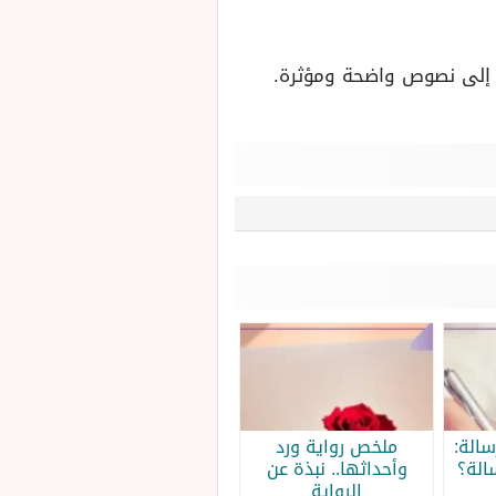
ي إلى نصوص واضحة ومؤثرة.
الة:
ملخص رواية ورد
الة؟
وأحداثها.. نبذة عن
الرواية