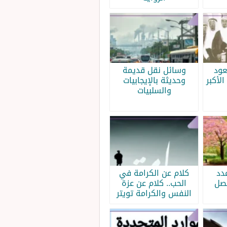
عود
وسائل نقل قديمة
الأكبر
وحديثة بالإيجابيات
والسلبيات
دد
كلام عن الكرامة في
فصل
الحب.. كلام عن عزة
النفس والكرامة تويتر