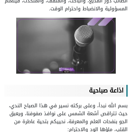
الطالب دور المذيع، والباحث، والمثقف، والمتحدث، فيتعلّم
المسؤولية والانضباط واحترام الوقت.
اذاعة صباحية
بسم الله نبدأ، وعلى بركته نسير في هذا الصباح الندي،
حيث تتراقص أشعة الشمس على نوافذ صفوفنا، ويعبق
الجو بنفحات العلم والمعرفة، نحييكم بتحية عاطرة من
القلب، ملؤها الود والاحترام: