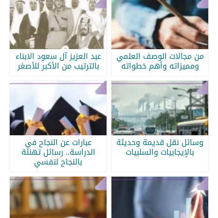
من مجالات الوصف العلمي
عبد العزيز آل سعود الابناء
ومميزاته وأهم خطواته
بالترتيب من الأكبر للأصغر
وسائل نقل قديمة وحديثة
عبارات عن النجاح في
بالإيجابيات والسلبيات
الدراسة.. رسائل تهنئة
بالنجاح لنفسي