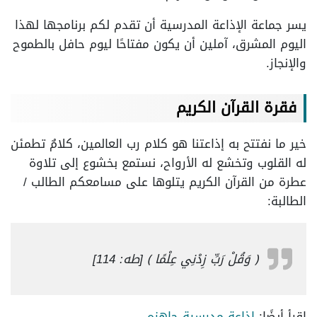
يسر جماعة الإذاعة المدرسية أن تقدم لكم برنامجها لهذا
اليوم المشرق، آملين أن يكون مفتاحًا ليوم حافل بالطموح
والإنجاز.
فقرة القرآن الكريم
خير ما نفتتح به إذاعتنا هو كلام رب العالمين، كلامٌ تطمئن
له القلوب وتخشع له الأرواح، نستمع بخشوع إلى تلاوة
عطرة من القرآن الكريم يتلوها على مسامعكم الطالب /
الطالبة:
﴿ وَقُلْ رَبِّ زِدْنِي عِلْمًا ﴾ [طه: 114]
اقرأ أيضًا:
اذاعة مدرسية جاهزه