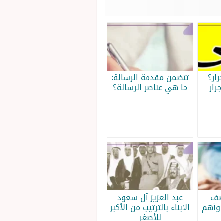
ار؟
تتضمن مقدمة الرسالة:
رار
ما هي عناصر الرسالة؟
صف
عبد العزيز آل سعود
وأهم
الابناء بالترتيب من الأكبر
للأصغر