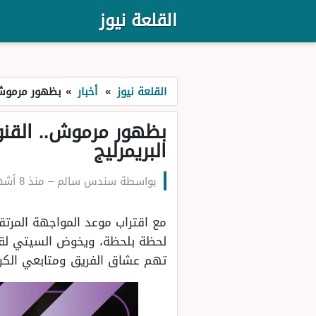
القلعة نيوز
القلعة نيوز
»
أخبار
»
بظهور مرموش..
بظهور مرموش.. القنو
البريمرليج
بواسطة
سندس سالم
–
منذ 8 أشهر
مع اقتراب موعد المواجهة المرتقب
لحظة بلحظة، ويخوض السيتي لقاء
تهم عشاق الفريق ومتابعي الكرة 