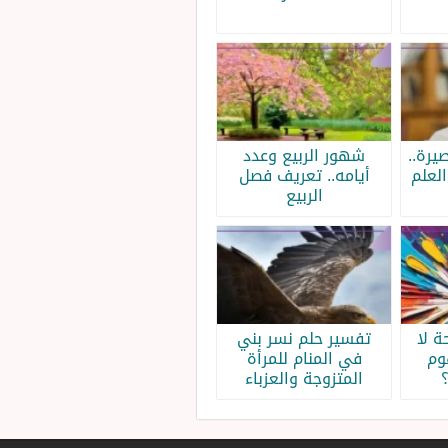
يرة..
شهور الربيع وعدد
لعلم
أيامه.. تعريف فصل
الربيع
 لا
تفسير حلم نسر بني
وم
في المنام للمرأة
المتزوجة والعزباء