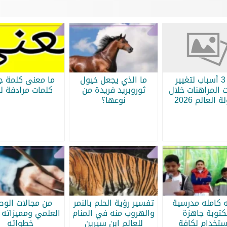
أبرز 3 أسباب لتغيير
ما الذي يجعل خيول
ما معنى كلمة جر
 المراهنات خلال
ثوروبريد فريدة من
كلمات مرادفة لج
 العالم 2026
نوعها؟
ه كامله مدرسية
تفسير رؤية الحلم بالنمر
من مجالات الو
كتوبة جاهزة
والهروب منه في المنام
العلمي ومميزاته 
ستخدام لكافة
للعالم ابن سيرين
خطواته