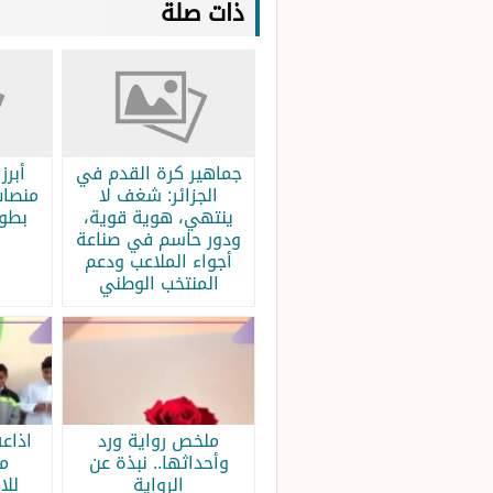
ذات صلة
جماهير كرة القدم في
الجزائر: شغف لا
منصات
ينتهي، هوية قوية،
بطولة
ودور حاسم في صناعة
أجواء الملاعب ودعم
المنتخب الوطني
ملخص رواية ورد
اذاع
وأحداثها.. نبذة عن
م
الرواية
للا