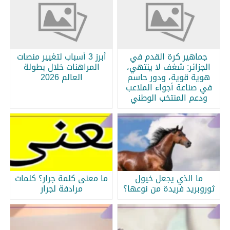
جماهير كرة القدم في
أبرز 3 أسباب لتغيير منصات
الجزائر: شغف لا ينتهي،
المراهنات خلال بطولة
هوية قوية، ودور حاسم
العالم 2026
في صناعة أجواء الملاعب
ودعم المنتخب الوطني
ما الذي يجعل خيول
ما معنى كلمة جرار؟ كلمات
ثوروبريد فريدة من نوعها؟
مرادفة لجرار