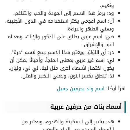
ونعيم.
ود: يرمز هذا الاسم إلى المودة والحب والتناغم.
آن: اسم أعجمي يكثر استخدامه في الدول الأجنبية،
ويعني الطهر والبراءة.
ضي: اسم عربي يطلق على الذكور والإناث، ومعناه
النور والإشراق.
در: أي اللؤلؤ، ويعتبر هذا الاسم جمع لاسم “درة”.
لي: اسم غير عربي بمعنى الملجأ، وأحيانًا يمكن أن
يكون اختصار لأسماء أخرى مثل لينا، لي لي، وليان.
نِدّ: يُنطق بكسر النون، ويعني النظير والمثل.
اقرأ أيضًا:
اسم ولد بحرفين جميل
أسماء بنات من حرفين عربية
هد: يشير إلى السكينة والهدوء، ويعتبر من
الأسماء الفريدة في البناء والمعنى.