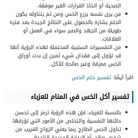
الصحية أو اتخاذ القرارات الغير موفقة.
من يرى نفسه يزرع الخس ومن ثم يتناوله يكون
الحلم بشارة بالحصول على النتائج الجيدة بعد فترة
طويلة من الجهد والصبر سواء في العمل أو
العلاقات.
من التفسيرات السلبية المحتملة لهذه الرؤية أنها
قد تؤول إلى فقدان شيء ثمين إن بدت أوراق
الخس ممزقة وغير صالحة للأكل.
اقرأ أيضًا:
تفسير حلم الخس
تفسير أكل الخس في المنام للعزباء
بالنسبة للعزباء، فإن هذه الرؤية ترمز إلى تحسن
حالتها النفسية والتخلص من الأمور التي تؤرقها.
تناول الخس الطازج ربما يعني الزواج القريب من
شخص صالح، أو البداية الجديدة الناجحة.