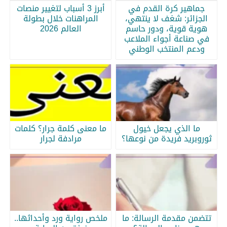
جماهير كرة القدم في
أبرز 3 أسباب لتغيير منصات
الجزائر: شغف لا ينتهي،
المراهنات خلال بطولة
هوية قوية، ودور حاسم
العالم 2026
في صناعة أجواء الملاعب
ودعم المنتخب الوطني
ما الذي يجعل خيول
ما معنى كلمة جرار؟ كلمات
ثوروبريد فريدة من نوعها؟
مرادفة لجرار
تتضمن مقدمة الرسالة: ما
ملخص رواية ورد وأحداثها..