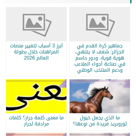
جماهير كرة القدم في
أبرز 3 أسباب لتغيير منصات
الجزائر: شغف لا ينتهي،
المراهنات خلال بطولة
هوية قوية، ودور حاسم
العالم 2026
في صناعة أجواء الملاعب
ودعم المنتخب الوطني
ما الذي يجعل خيول
ما معنى كلمة جرار؟ كلمات
ثوروبريد فريدة من نوعها؟
مرادفة لجرار