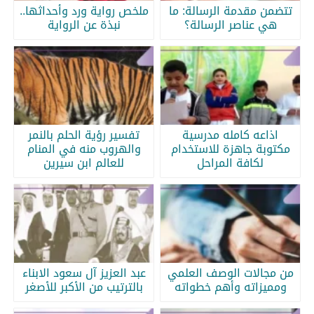
تتضمن مقدمة الرسالة: ما
ملخص رواية ورد وأحداثها..
هي عناصر الرسالة؟
نبذة عن الرواية
اذاعه كامله مدرسية
تفسير رؤية الحلم بالنمر
مكتوبة جاهزة للاستخدام
والهروب منه في المنام
لكافة المراحل
للعالم ابن سيرين
من مجالات الوصف العلمي
عبد العزيز آل سعود الابناء
ومميزاته وأهم خطواته
بالترتيب من الأكبر للأصغر