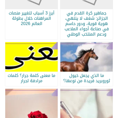
جماهير كرة القدم في
أبرز 3 أسباب لتغيير منصات
الجزائر: شغف لا ينتهي،
المراهنات خلال بطولة
هوية قوية، ودور حاسم
العالم 2026
في صناعة أجواء الملاعب
ودعم المنتخب الوطني
ما الذي يجعل خيول
ما معنى كلمة جرار؟ كلمات
ثوروبريد فريدة من نوعها؟
مرادفة لجرار