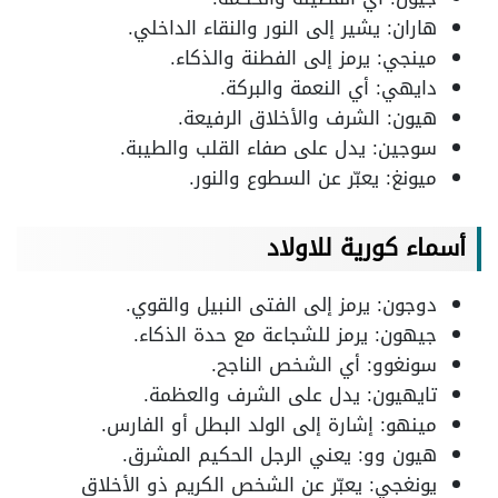
هاران: يشير إلى النور والنقاء الداخلي.
مينجي: يرمز إلى الفطنة والذكاء.
دايهي: أي النعمة والبركة.
هيون: الشرف والأخلاق الرفيعة.
سوجين: يدل على صفاء القلب والطيبة.
ميونغ: يعبّر عن السطوع والنور.
أسماء كورية للاولاد
دوجون: يرمز إلى الفتى النبيل والقوي.
جيهون: يرمز للشجاعة مع حدة الذكاء.
سونغوو: أي الشخص الناجح.
تايهيون: يدل على الشرف والعظمة.
مينهو: إشارة إلى الولد البطل أو الفارس.
هيون وو: يعني الرجل الحكيم المشرق.
يونغجي: يعبّر عن الشخص الكريم ذو الأخلاق