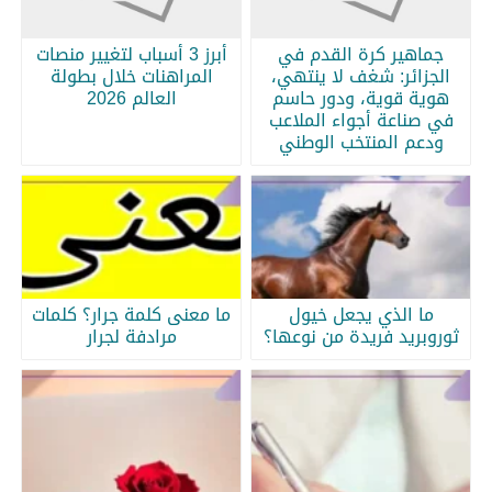
جماهير كرة القدم في
أبرز 3 أسباب لتغيير منصات
الجزائر: شغف لا ينتهي،
المراهنات خلال بطولة
هوية قوية، ودور حاسم
العالم 2026
في صناعة أجواء الملاعب
ودعم المنتخب الوطني
ما الذي يجعل خيول
ما معنى كلمة جرار؟ كلمات
ثوروبريد فريدة من نوعها؟
مرادفة لجرار