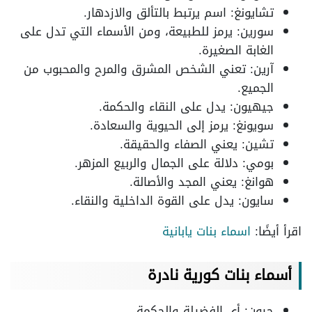
تشايونغ: اسم يرتبط بالتألق والازدهار.
سورين: يرمز للطبيعة، ومن الأسماء التي تدل على
الغابة الصغيرة.
آرين: تعني الشخص المشرق والمرح والمحبوب من
الجميع.
جيهيون: يدل على النقاء والحكمة.
سويونغ: يرمز إلى الحيوية والسعادة.
تشين: يعني الصفاء والحقيقة.
بومي: دلالة على الجمال والربيع المزهر.
هوانغ: يعني المجد والأصالة.
سايون: يدل على القوة الداخلية والنقاء.
اقرأ أيضًا:
اسماء بنات يابانية
أسماء بنات كورية نادرة
جيون: أي الفضيلة والحكمة.