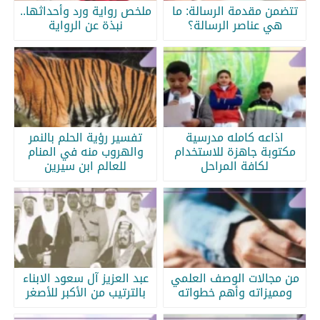
تتضمن مقدمة الرسالة: ما
ملخص رواية ورد وأحداثها..
هي عناصر الرسالة؟
نبذة عن الرواية
اذاعه كامله مدرسية
تفسير رؤية الحلم بالنمر
مكتوبة جاهزة للاستخدام
والهروب منه في المنام
لكافة المراحل
للعالم ابن سيرين
من مجالات الوصف العلمي
عبد العزيز آل سعود الابناء
ومميزاته وأهم خطواته
بالترتيب من الأكبر للأصغر