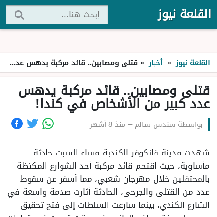
القلعة نيوز
القلعة نيوز
»
أخبار
»
قتلى ومصابين.. قائد مركبة يدهس عدد كبير من الأشخاص في كندا!
قتلى ومصابين.. قائد مركبة يدهس
عدد كبير من الأشخاص في كندا!
بواسطة
سندس سالم
–
منذ 8 أشهر
شهدت مدينة فانكوفر الكندية مساء السبت حادثة
مأساوية، حيث اقتحم قائد مركبة أحد الشوارع المكتظة
بالمحتفلين خلال مهرجان شعبي، مما أسفر عن سقوط
عدد من القتلى والجرحى، الحادثة أثارت صدمة واسعة في
الشارع الكندي، بينما سارعت السلطات إلى فتح تحقيق