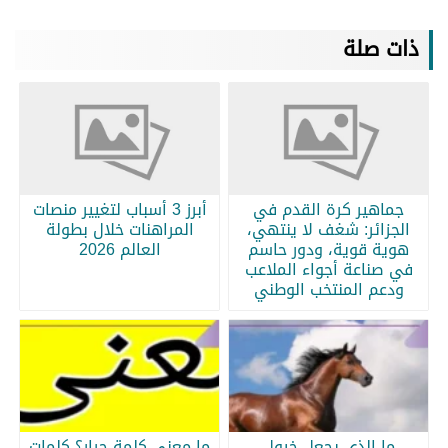
ذات صلة
جماهير كرة القدم في
أبرز 3 أسباب لتغيير منصات
الجزائر: شغف لا ينتهي،
المراهنات خلال بطولة
هوية قوية، ودور حاسم
العالم 2026
في صناعة أجواء الملاعب
ودعم المنتخب الوطني
ما الذي يجعل خيول
ما معنى كلمة جرار؟ كلمات