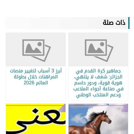
ذات صلة
جماهير كرة القدم في
أبرز 3 أسباب لتغيير منصات
الجزائر: شغف لا ينتهي،
المراهنات خلال بطولة
هوية قوية، ودور حاسم
العالم 2026
في صناعة أجواء الملاعب
ودعم المنتخب الوطني